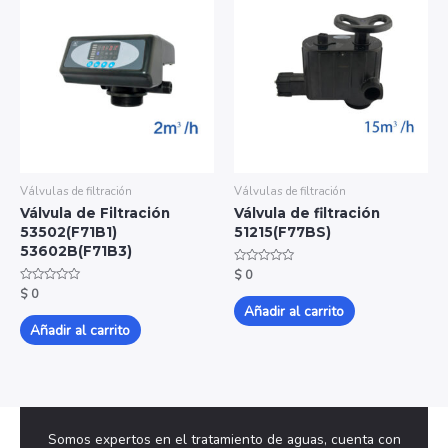
Válvulas de filtración
Válvulas de filtración
Válvula de Filtración
Válvula de filtración
53502(F71B1)
51215(F77BS)
53602B(F71B3)
Valorado
$
0
con
Valorado
$
0
0
con
de
Añadir al carrito
0
5
de
Añadir al carrito
5
Somos expertos en el tratamiento de aguas, cuenta con