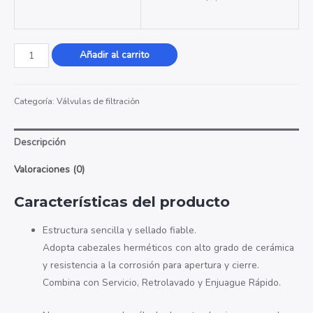
Valvula
Añadir al carrito
de
Filtracion
Categoría:
Válvulas de filtración
53504S(F67B1)
cantidad
Descripción
Valoraciones (0)
Características del producto
Estructura sencilla y sellado fiable.
Adopta cabezales herméticos con alto grado de cerámica
y resistencia a la corrosión para apertura y cierre.
Combina con Servicio, Retrolavado y Enjuague Rápido.