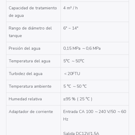
Capacidad de tratamiento
4 m³
/
h
de agua
Rango de diámetro del
6″ ~ 14″
tanque
Presión del agua
0,15 MPa
～
0,6 MPa
Temperatura del agua
5℃
～
50℃
Turbidez del agua
＜
20FTU
Temperatura ambiente
5
℃
～
50
℃
Humedad relativa
≤95 %
(
25
℃
)
Adaptador de corriente
Entrada CA 100
～
240 V/50
～
60
Hz
Salida DC12V/1,5A