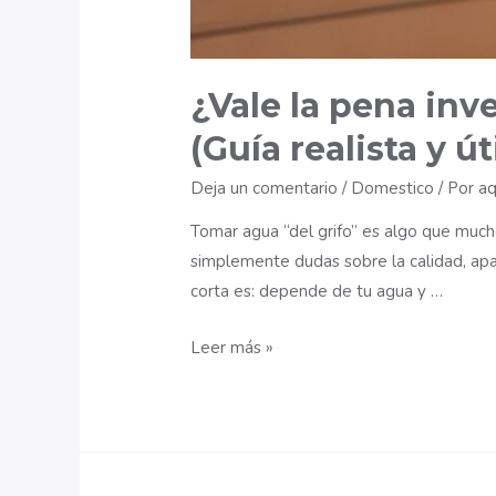
¿Vale la pena inve
(Guía realista y úti
Deja un comentario
/
Domestico
/ Por
aq
Tomar agua “del grifo” es algo que much
simplemente dudas sobre la calidad, apare
corta es: depende de tu agua y …
¿Vale
Leer más »
la
pena
invertir
en
un