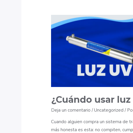
y
buenas
prácticas
de
instalación
¿Cuándo usar luz 
Deja un comentario
/
Uncategorized
/ P
Cuando alguien compra un sistema de tra
más honesta es esta: no compiten, cumpl