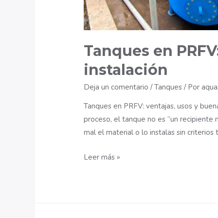
Tanques en PRFV: 
instalación
Deja un comentario
/
Tanques
/ Por
aqua
Tanques en PRFV: ventajas, usos y buena
proceso, el tanque no es “un recipiente 
mal el material o lo instalas sin criterios
Tanques
Leer más »
en
PRFV:
ventajas,
usos