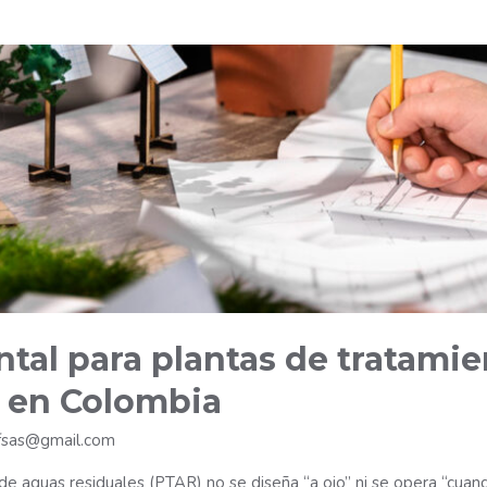
tal para plantas de tratami
) en Colombia
fsas@gmail.com
e aguas residuales (PTAR) no se diseña “a ojo” ni se opera “cuand