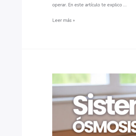
operar. En este artículo te explico …
¿Cuándo
Leer más »
usar
luz
UV,
cloro
u
ozono
para
desinfectar
el
agua?