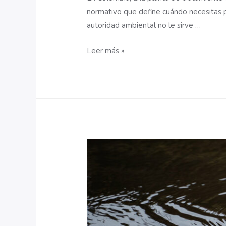
normativo que define cuándo necesitas p
autoridad ambiental no le sirve …
Normativa
Leer más »
ambiental
para
plantas
de
tratamiento
de
aguas
residuales
(PTAR)
en
Colombia