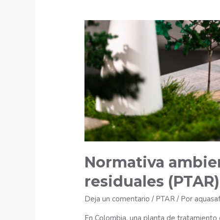
sistema
de
filtración
para
el
hogar?
(Guía
realista
y
útil)
Normativa ambien
residuales (PTAR
Deja un comentario
/
PTAR
/ Por
aquasa
En Colombia, una planta de tratamiento d