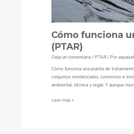
Cómo funciona un
(PTAR)
Deja un comentario
/
PTAR
/ Por
aquasa
Cómo funciona una planta de tratamiento 
conjuntos residenciales, comercios e inc
ambiental, técnica y legal. Y aunque mu
Cómo
Leer más »
funciona
una
planta
de