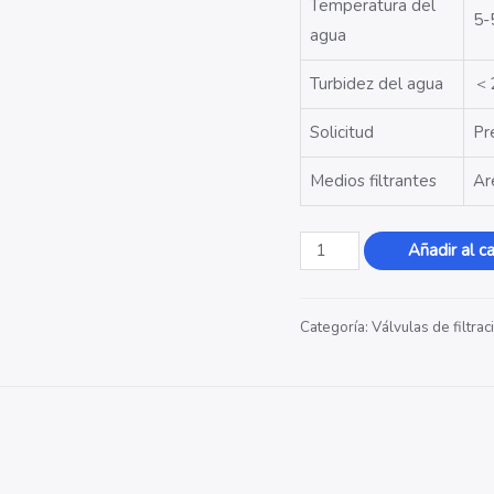
Temperatura del
5-
agua
Turbidez del agua
＜
Solicitud
Pr
Medios filtrantes
Ar
Valvula
Añadir al ca
de
Filtración
Categoría:
Válvulas de filtrac
51240(F112BS)
cantidad