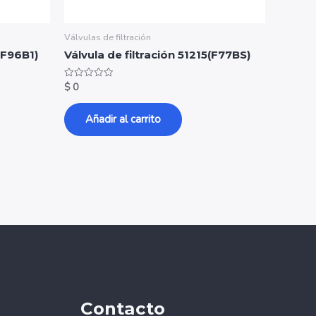
Válvulas de filtración
(F96B1)
Válvula de filtración 51215(F77BS)
$
0
Valorado
con
0
de
Añadir al carrito
5
Contacto