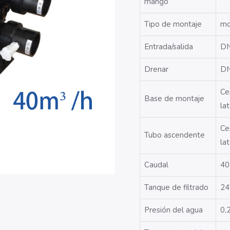
mango
Tipo de montaje
mo
Entrada/salida
D
Drenar
D
Ce
Base de montaje
la
Ce
Tubo ascendente
la
Caudal
40
Tanque de filtrado
24
Presión del agua
0,