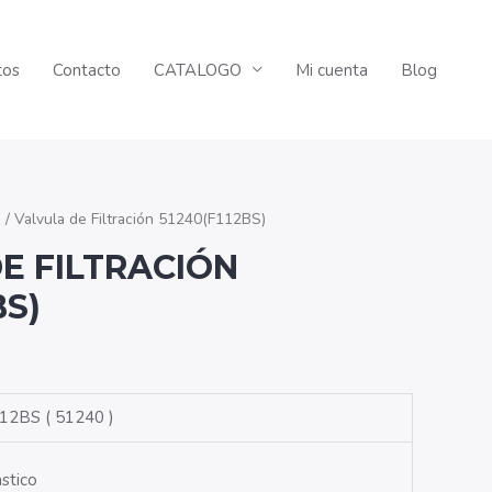
tos
Contacto
CATALOGO
Mi cuenta
Blog
n
/ Valvula de Filtración 51240(F112BS)
E FILTRACIÓN
BS)
112BS
(
51240
)
ástico