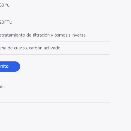
50
℃
20FTU
etratamiento de filtración y ósmosis inversa
ena de cuarzo, carbón activado
rrito
ión