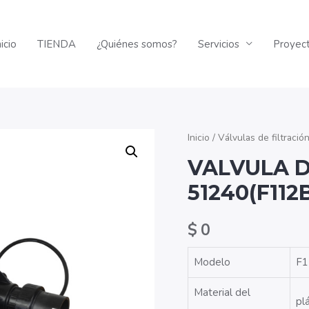
nicio
TIENDA
¿Quiénes somos?
Servicios
Proyec
Inicio
/
Válvulas de filtració
VALVULA D
51240(F112
$
0
Modelo
F
Material del
pl