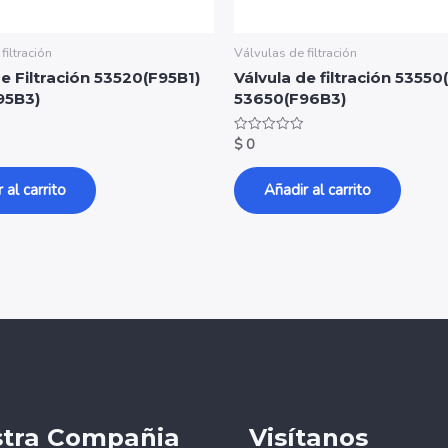
filtración
Válvulas de filtración
de Filtración 53520(F95B1)
Válvula de filtración 53550
95B3)
53650(F96B3)
$
0
Valorado
con
0
de
 al carrito
Añadir al carrito
5
tra Compañia
Visítanos