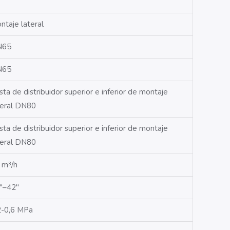
ntaje lateral
N65
N65
sta
de distribuidor superior e inferior de montaje
teral DN80
sta
de distribuidor superior e inferior de montaje
teral DN80
 m³/h
″–42″
2-0,6 MPa