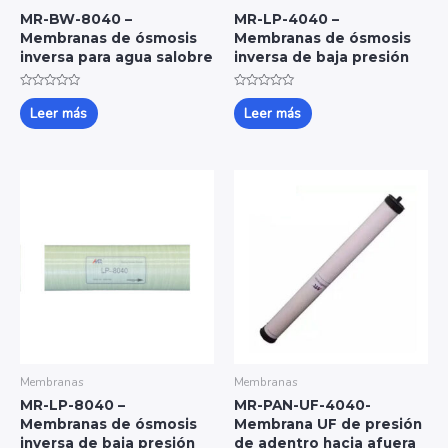
MR-BW-8040 –
MR-LP-4040 –
Membranas de ósmosis
Membranas de ósmosis
inversa para agua salobre
inversa de baja presión
Valorado
Valorado
con
con
Leer más
Leer más
0
0
de
de
5
5
Membranas
Membranas
MR-LP-8040 –
MR-PAN-UF-4040-
Membranas de ósmosis
Membrana UF de presión
inversa de baja presión
de adentro hacia afuera