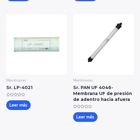
de
de
5
5
Membranas
Membranas
Sr. LP-4021
Sr. PAN UF 4046-
Membrana UF de presión
de adentro hacia afuera
Valorado
con
Leer más
0
de
Valorado
5
con
Leer más
0
de
5