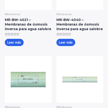
Membranas
Membranas
MR-BW-4021 –
MR-BW-4040 –
Membranas de ósmosis
Membranas de ósmosis
inversa para agua salobre
inversa para agua salobre
Valorado
Valorado
con
con
Leer más
Leer más
0
0
de
de
5
5
Membranas
Membranas