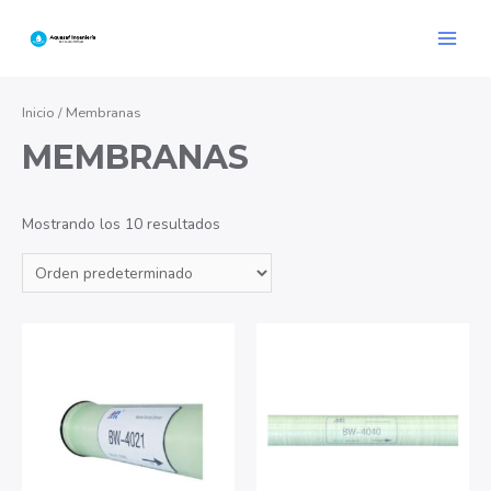
Ir
al
Main
contenido
Menu
Inicio
/ Membranas
MEMBRANAS
Mostrando los 10 resultados