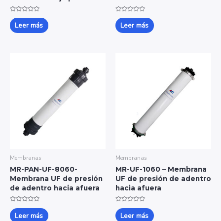
Valorado
Valorado
con
con
Leer más
Leer más
0
0
de
de
5
5
Membranas
Membranas
MR-PAN-UF-8060-
MR-UF-1060 – Membrana
Membrana UF de presión
UF de presión de adentro
de adentro hacia afuera
hacia afuera
Valorado
Valorado
con
con
Leer más
Leer más
0
0