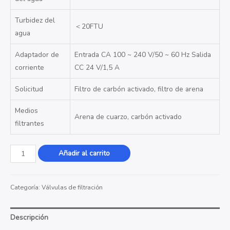
Turbidez del
＜
20FTU
agua
Adaptador de
Entrada CA 100 ~ 240 V/50 ~ 60 Hz Salida
corriente
CC 24 V/1,5 A
Solicitud
Filtro de carbón activado, filtro de arena
Medios
Arena de cuarzo, carbón activado
filtrantes
Valvula
Añadir al carrito
de
Filtración
Categoría:
Válvulas de filtración
53520(F95B1)
53620(F95B3)
cantidad
Descripción