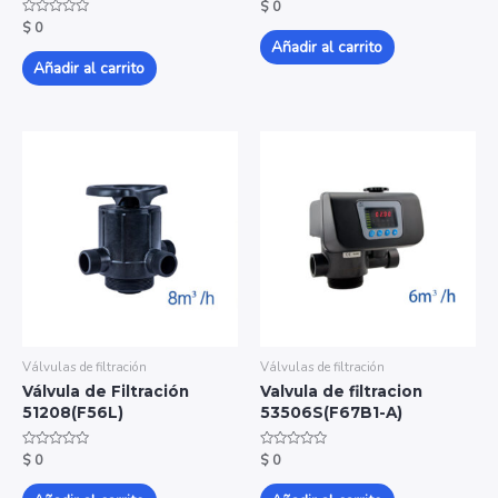
Valorado
$
0
con
Valorado
$
0
0
con
de
Añadir al carrito
0
5
de
Añadir al carrito
5
Válvulas de filtración
Válvulas de filtración
Válvula de Filtración
Valvula de filtracion
51208(F56L)
53506S(F67B1-A)
Valorado
Valorado
$
0
$
0
con
con
0
0
de
de