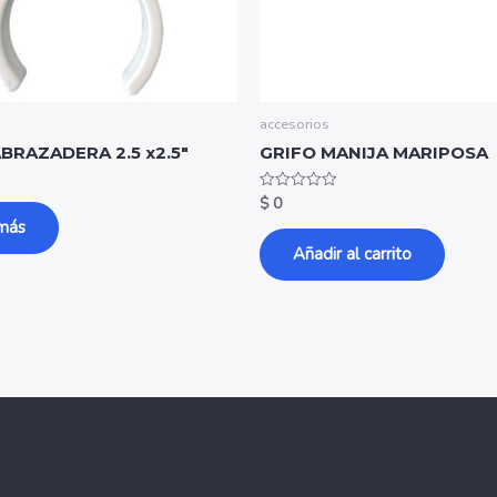
accesorios
ABRAZADERA 2.5 x2.5″
GRIFO MANIJA MARIPOSA
$
0
Valorado
con
más
0
de
Añadir al carrito
5