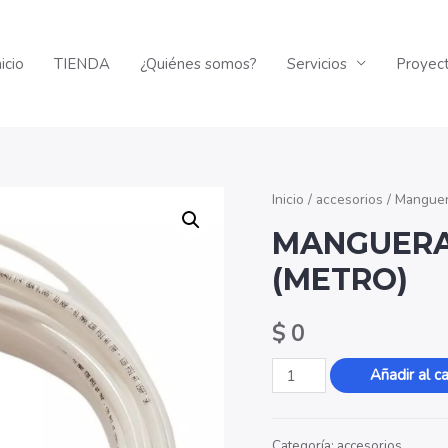
nicio
TIENDA
¿Quiénes somos?
Servicios
Proyec
Inicio
/
accesorios
/ Manguera
MANGUERA 
(METRO)
$
0
Manguera
Añadir al ca
Blanca
-1/4″
Categoría:
accesorios