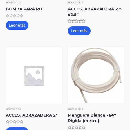
accesorios
accesorios
BOMBA PARA RO
ACCES. ABRAZADERA 2.5
x2.5″
Valorado
con
Leer más
Valorado
0
con
Leer más
de
0
5
de
5
accesorios
accesorios
ACCES. ABRAZADERA 2″
Manguera Blanca -1/4″
Rígida (metro)
Valorado
con