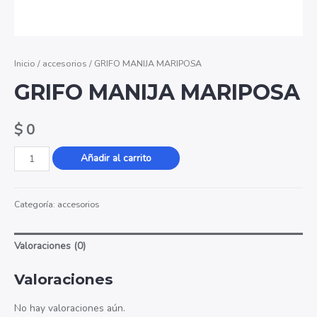
Inicio
/
accesorios
/ GRIFO MANIJA MARIPOSA
GRIFO MANIJA MARIPOSA
$
0
GRIFO
Añadir al carrito
MANIJA
MARIPOSA
Categoría:
accesorios
cantidad
Valoraciones (0)
Valoraciones
No hay valoraciones aún.