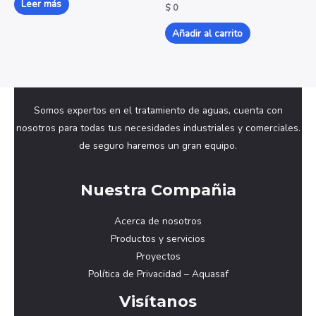
Leer más
Valorado
$
0
0
con
de
0
5
de
Añadir al carrito
5
Somos expertos en el tratamiento de aguas, cuenta con
nosotros para todas tus necesidades industriales y comerciales.
de seguro haremos un gran equipo.
Nuestra Compañia
Acerca de nosotros
Productos y servicios
Proyectos
Política de Privacidad – Aquasaf
Visítanos