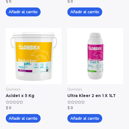
Valorado
Valorado
$
0
$
0
con
con
0
0
de
de
Añadir al carrito
Añadir al carrito
5
5
Quimicos
Quimicos
Acidet x 5 Kg
Ultra Kleer 2 en 1 X 1LT
Valorado
Valorado
$
0
$
0
con
con
0
0
de
de
Añadir al carrito
Añadir al carrito
5
5