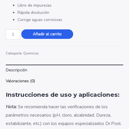
Libre de impurezas
Rápida disolución
Corrige aguas corrosivas
Alkalos
Añadir al carrito
Polvo
X
Categoría:
Quimicos
1
Kg
cantidad
Descripción
Valoraciones (0)
Instrucciones de uso y aplicaciones:
Nota:
Se recomienda hacer las verificaciones de los
parámetros necesarios (pH, cloro, alcalinidad. Dureza,
estabilizante, etc.) con los equipos especializados Dr.Pool.