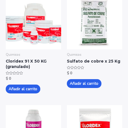
Quimicos
Quimicos
Cloridex 91 X 50 KG
Sulfato de cobre x 25 Kg
(granulado)
Valorado
$
0
con
Valorado
$
0
0
con
de
Añadir al carrito
0
5
de
Añadir al carrito
5