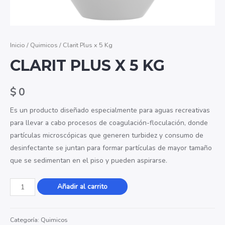
Inicio
/
Quimicos
/ Clarit Plus x 5 Kg
CLARIT PLUS X 5 KG
$
0
Es un producto diseñado especialmente para aguas recreativas
para llevar a cabo procesos de coagulación-floculación, donde
partículas microscópicas que generen turbidez y consumo de
desinfectante se juntan para formar partículas de mayor tamaño
que se sedimentan en el piso y pueden aspirarse.
Clarit
Añadir al carrito
Plus
x
Categoría:
Quimicos
5