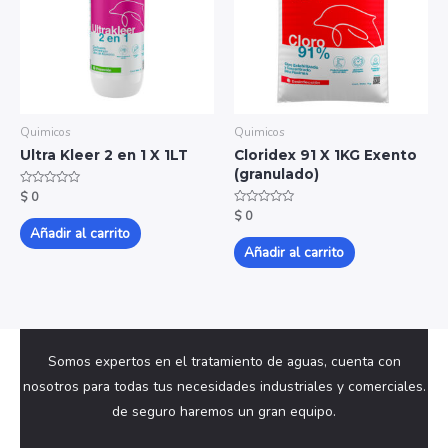
Quimicos
Quimicos
Ultra Kleer 2 en 1 X 1LT
Cloridex 91 X 1KG Exento
(granulado)
Valorado
$
0
con
Valorado
$
0
0
con
de
Añadir al carrito
0
5
de
Añadir al carrito
5
Somos expertos en el tratamiento de aguas, cuenta con
nosotros para todas tus necesidades industriales y comerciales.
de seguro haremos un gran equipo.