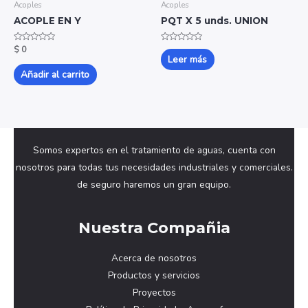
Acoples
Acoples
ACOPLE EN Y
PQT X 5 unds. UNION
Valorado
Valorado
$
0
con
con
Leer más
0
0
de
de
Añadir al carrito
5
5
Somos expertos en el tratamiento de aguas, cuenta con
nosotros para todas tus necesidades industriales y comerciales.
de seguro haremos un gran equipo.
Nuestra Compañia
Acerca de nosotros
Productos y servicios
Proyectos