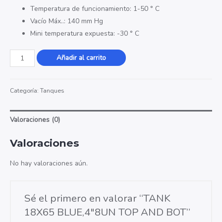
Temperatura de funcionamiento: 1-50 ° C
Vacío Máx..: 140 mm Hg
Mini temperatura expuesta: -30 ° C
TANK
Añadir al carrito
18X65
BLUE,4"8UN
Categoría:
Tanques
TOP
AND
BOT
Valoraciones (0)
cantidad
Valoraciones
No hay valoraciones aún.
Sé el primero en valorar “TANK
18X65 BLUE,4″8UN TOP AND BOT”