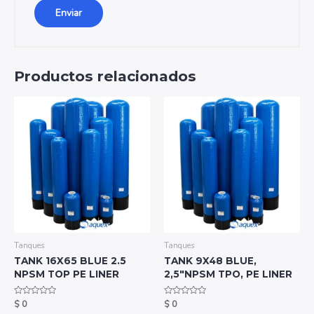
Productos relacionados
Tanques
Tanques
TANK 16X65 BLUE 2.5
TANK 9X48 BLUE,
NPSM TOP PE LINER
2,5″NPSM TPO, PE LINER
Valorado
Valorado
$
0
$
0
con
con