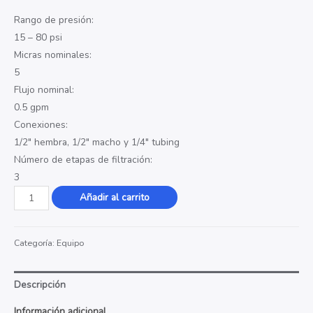
Rango de presión:
15 – 80 psi
Micras nominales:
5
Flujo nominal:
0.5 gpm
Conexiones:
1/2″ hembra, 1/2″ macho y 1/4″ tubing
Número de etapas de filtración:
3
Sistema
Añadir al carrito
de
filtración
Categoría:
Equipo
básica
(POU)
cantidad
Descripción
Información adicional