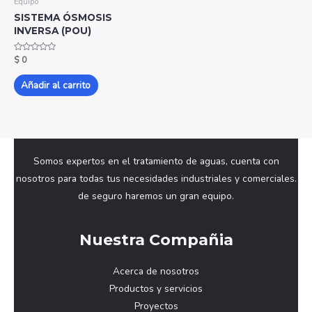
Equipo
SISTEMA ÓSMOSIS
INVERSA (POU)
Valorado
$
0
con
0
de
Añadir al carrito
5
Somos expertos en el tratamiento de aguas, cuenta con
nosotros para todas tus necesidades industriales y comerciales.
de seguro haremos un gran equipo.
Nuestra Compañia
Acerca de nosotros
Productos y servicios
Proyectos