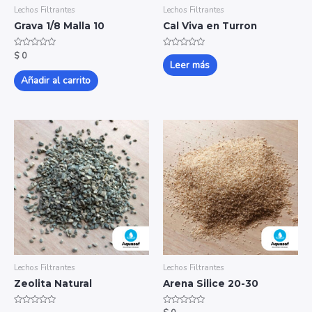
Lechos Filtrantes
Lechos Filtrantes
Grava 1/8 Malla 10
Cal Viva en Turron
Valorado
Valorado
$
0
con
con
Leer más
0
0
de
de
Añadir al carrito
5
5
Lechos Filtrantes
Lechos Filtrantes
Zeolita Natural
Arena Silice 20-30
Valorado
Valorado