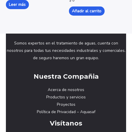
$
0
con
con
Leer más
0
0
de
de
Añadir al carrito
5
5
Somos expertos en el tratamiento de aguas, cuenta con
nosotros para todas tus necesidades industriales y comerciales.
de seguro haremos un gran equipo.
Nuestra Compañia
Acerca de nosotros
Productos y servicios
Proyectos
Política de Privacidad – Aquasaf
Visítanos