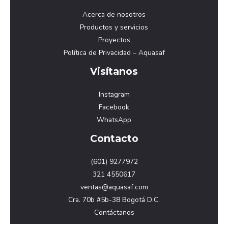
el
Acerca de nosotros
agua?
Productos y servicios
Proyectos
Política de Privacidad – Aquasaf
Visítanos
Instagram
Facebook
WhatsApp
Contacto
(601) 9277972
321 4550617
ventas@aquasaf.com
Cra. 70b #5b-38 Bogotá D.C.
Contáctanos