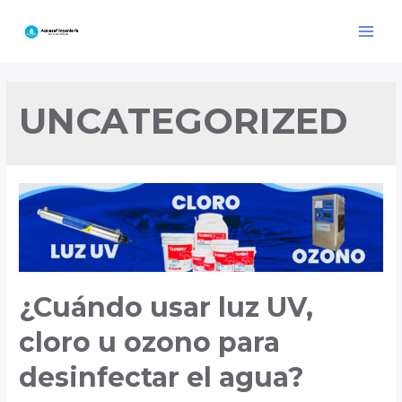
Ir
al
Main
contenido
Menu
UNCATEGORIZED
¿Cuándo usar luz UV,
cloro u ozono para
desinfectar el agua?