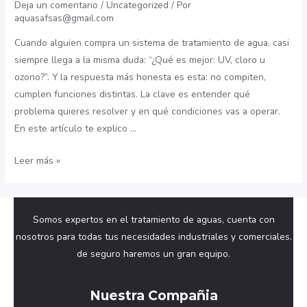
Deja un comentario
/
Uncategorized
/ Por
aquasafsas@gmail.com
Cuando alguien compra un sistema de tratamiento de agua, casi
siempre llega a la misma duda: “¿Qué es mejor: UV, cloro u
ozono?”. Y la respuesta más honesta es esta: no compiten,
cumplen funciones distintas. La clave es entender qué
problema quieres resolver y en qué condiciones vas a operar.
En este artículo te explico …
¿Cuándo
Leer más »
usar
luz
UV,
Somos expertos en el tratamiento de aguas, cuenta con
cloro
nosotros para todas tus necesidades industriales y comerciales.
u
de seguro haremos un gran equipo.
ozono
para
Nuestra Compañia
desinfectar