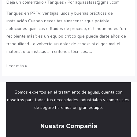
Deja un comentario
/
Tanques
/ Por
aquasafsas@gmail.com
Tanques en PRFV: ventajas, usos y buenas prácticas de
instalación Cuando necesitas almacenar agua potable,
soluciones químicas o fluidos de proceso, el tanque no es “un
recipiente más”: es un equipo crítico que puede darte años de
tranquilidad… o volverte un dolor de cabeza si eliges mal el
material o lo instalas sin criterios técnicos. …
Tanques
Leer más »
en
PRFV:
ventajas,
Somos expertos en el tratamiento de aguas, cuenta con
usos
nosotros para todas tus necesidades industriales y comerciales.
y
de seguro haremos un gran equipo.
buenas
prácticas
Nuestra Compañia
de
instalación