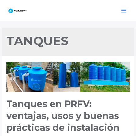
Ir
al
Main
contenido
Menu
TANQUES
Tanques en PRFV:
ventajas, usos y buenas
prácticas de instalación